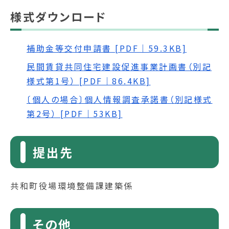
様式ダウンロード
補助金等交付申請書 [PDF｜59.3KB]
民間賃貸共同住宅建設促進事業計画書（別記
様式第1号） [PDF｜86.4KB]
〔個人の場合〕個人情報調査承諾書（別記様式
第2号） [PDF｜53KB]
提出先
共和町役場環境整備課建築係
その他