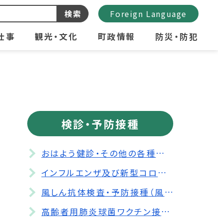
検索
Foreign Language
仕事
観光・文化
町政情報
防災・防犯
検診・予防接種
おはよう健診・その他の各種検診
インフルエンザ及び新型コロナウイルス感染症予防接種の費用助成について
風しん抗体検査・予防接種（風しんの追加的対策）
高齢者用肺炎球菌ワクチン接種費用助成について