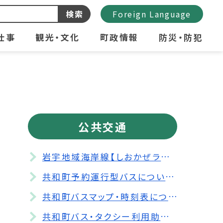
検索
Foreign Language
仕事
観光・文化
町政情報
防災・防犯
公共交通
岩宇地域海岸線【しおかぜライン】が運行しています！
共和町予約運行型バスについて【本格運行の開始】
共和町バスマップ・時刻表について
共和町バス・タクシー利用助成券の電子化について