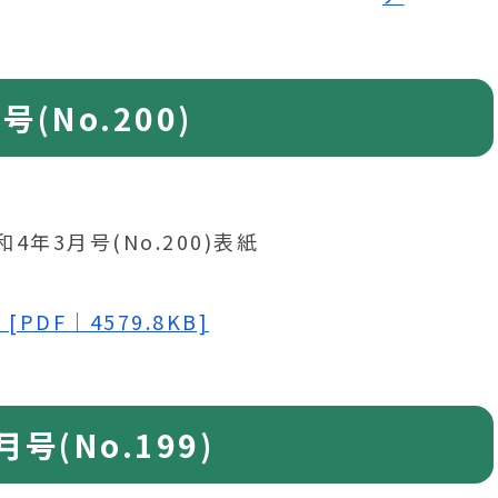
(No.200)
[PDF｜4579.8KB]
号(No.199)