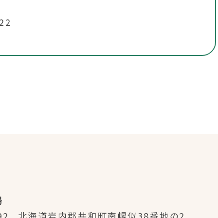
22
場
92
北海道岩内郡共和町南幌似38番地の2