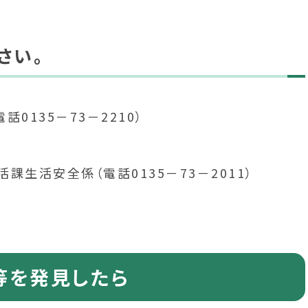
さい。
0135－73－2210）
生活安全係（電話0135－73－2011）
）
等を発見したら