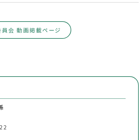
員会 動画掲載ページ
係
22