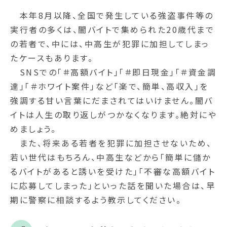
本年8月以降、全国で発生している強盗事件等の
実行者の多くは、闇バイトで集められた20歳代まで
の若者で、中には、中高生が犯罪に加担してしまっ
たケースもあります。
SNSでの｢＃高額バイト｣｢＃即日現金｣｢＃資金調
達｣｢＃ホワイト案件｣など｢楽で、簡単、高収入｣を
強調する甘い言葉にだまされてはいけません。闇バ
イトは人生の取り返しがつかなくなります。絶対にや
めましょう。
また、将来ある若者を犯罪に加担させないため、
若い世代はもちろん、中高生などから｢簡単に儲か
るバイトがあると誘いを受けた｣｢不審な高額バイト
に応募してしまった｣といった話を聞いた場合は、早
期に警察に相談するよう教示してください。